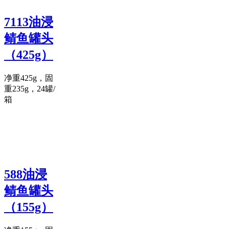
7113油浸
鲭鱼罐头
（425g）
净重425g，固
重235g，24罐/
箱
588油浸
鲭鱼罐头
（155g）