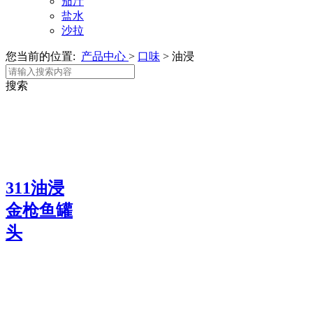
茄汁
盐水
沙拉
您当前的位置:
产品中心
>
口味
>
油浸
搜索
311油浸
金枪鱼罐
头