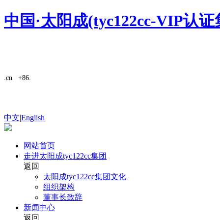
中国·太阳成(tyc122cc-VIP认证集团)
.cn
+86.
中文
|
English
网站首页
走进太阳成tyc122cc集团
返回
太阳成tyc122cc集团文化
组织架构
董事长致辞
新闻中心
返回