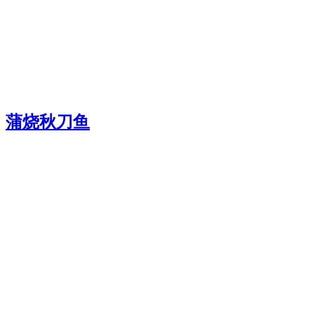
蒲烧秋刀鱼