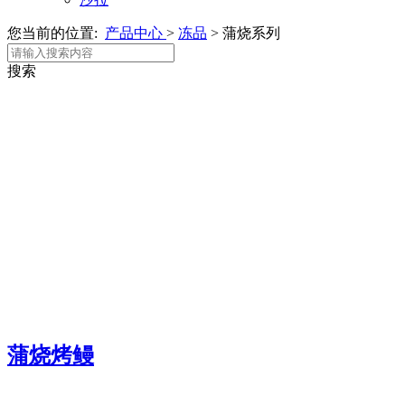
您当前的位置:
产品中心
>
冻品
>
蒲烧系列
搜索
蒲烧烤鳗