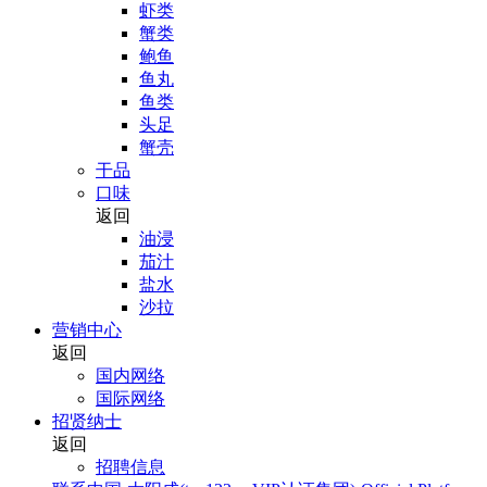
虾类
蟹类
鲍鱼
鱼丸
鱼类
头足
蟹壳
干品
口味
返回
油浸
茄汁
盐水
沙拉
营销中心
返回
国内网络
国际网络
招贤纳士
返回
招聘信息