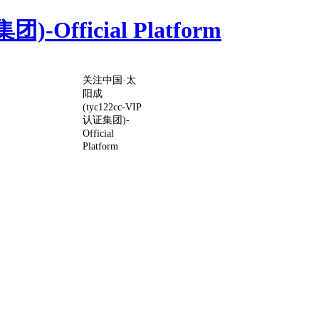
-Official Platform
关注中国·太
阳成
(tyc122cc-VIP
认证集团)-
Official
Platform