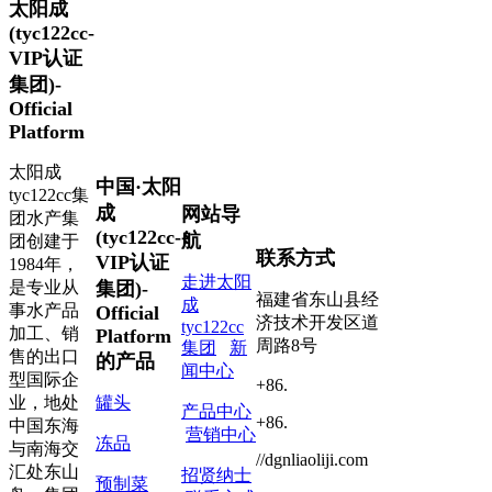
太阳成
(tyc122cc-
VIP认证
集团)-
Official
Platform
太阳成
中国·太阳
tyc122cc集
成
网站导
团水产集
(tyc122cc-
航
团创建于
联系方式
VIP认证
1984年，
走进太阳
是专业从
集团)-
福建省东山县经
成
事水产品
Official
济技术开发区道
tyc122cc
加工、销
Platform
周路8号
集团
新
售的出口
的产品
闻中心
型国际企
+86.
业，地处
罐头
产品中心
+86.
中国东海
营销中心
冻品
与南海交
//dgnliaoliji.com
汇处东山
招贤纳士
预制菜