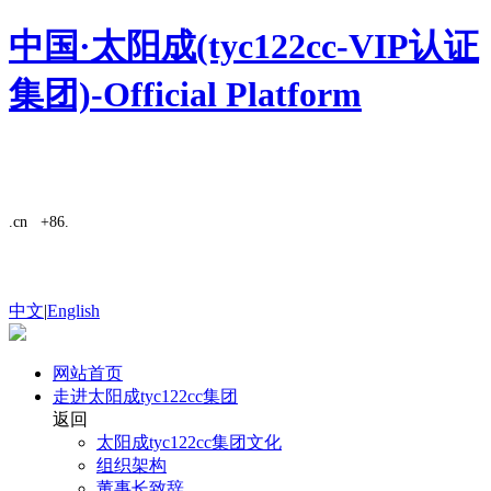
中国·太阳成(tyc122cc-VIP认证
集团)-Official Platform
.cn
+86.
中文
|
English
网站首页
走进太阳成tyc122cc集团
返回
太阳成tyc122cc集团文化
组织架构
董事长致辞