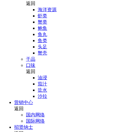
返回
海洋资源
虾类
蟹类
鲍鱼
鱼丸
鱼类
头足
蟹壳
干品
口味
返回
油浸
茄汁
盐水
沙拉
营销中心
返回
国内网络
国际网络
招贤纳士