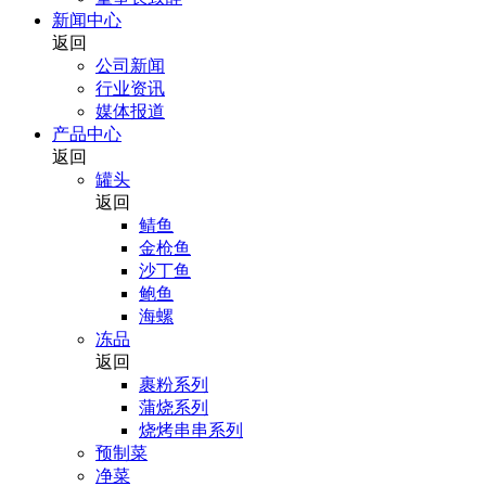
新闻中心
返回
公司新闻
行业资讯
媒体报道
产品中心
返回
罐头
返回
鲭鱼
金枪鱼
沙丁鱼
鲍鱼
海螺
冻品
返回
裹粉系列
蒲烧系列
烧烤串串系列
预制菜
净菜