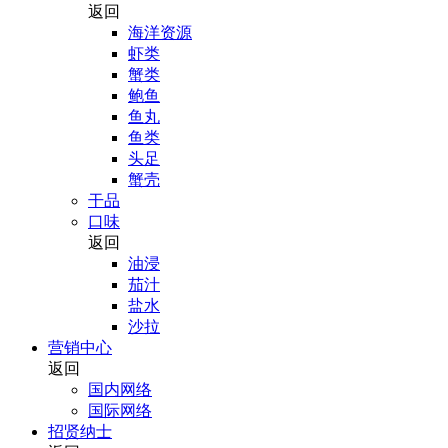
返回
海洋资源
虾类
蟹类
鲍鱼
鱼丸
鱼类
头足
蟹壳
干品
口味
返回
油浸
茄汁
盐水
沙拉
营销中心
返回
国内网络
国际网络
招贤纳士